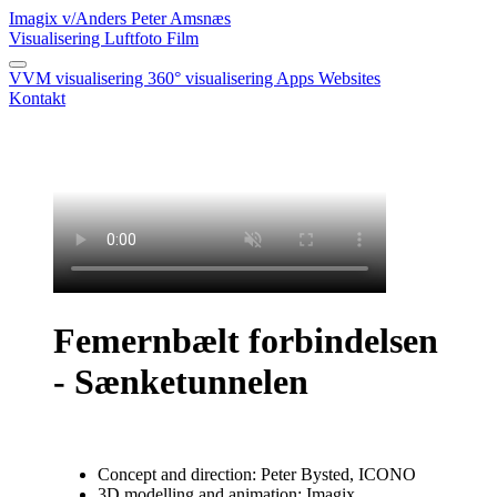
Imagix
v/Anders Peter Amsnæs
Visualisering
Luftfoto
Film
VVM visualisering
360° visualisering
Apps
Websites
Kontakt
Femernbælt forbindelsen
- Sænketunnelen
Concept and direction: Peter Bysted, ICONO
3D modelling and animation: Imagix